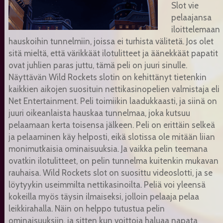
Slot vie
pelaajansa
iloittelemaan
hauskoihin tunnelmiin, joissa ei turhista välitetä. Jos olet
sitä mieltä, että värikkäät ilotulitteet ja äänekkäät papatit
ovat juhlien paras juttu, tämä peli on juuri sinulle.
Näyttävän Wild Rockets slotin on kehittänyt tietenkin
kaikkien aikojen suosituin nettikasinopelien valmistaja eli
Net Entertainment. Peli toimiikin laadukkaasti, ja siinä on
juuri oikeanlaista hauskaa tunnelmaa, joka kutsuu
pelaamaan kerta toisensa jälkeen. Peli on erittäin selkeä
ja pelaaminen käy helposti, eikä slotissa ole mitään liian
monimutkaisia ominaisuuksia. Ja vaikka pelin teemana
ovatkin ilotulitteet, on pelin tunnelma kuitenkin mukavan
rauhaisa. Wild Rockets slot on suosittu videoslotti, ja se
löytyykin useimmilta nettikasinoilta. Peliä voi yleensä
kokeilla myös täysin ilmaiseksi, jolloin pelaaja pelaa
leikkirahalla. Näin on helppo tutustua pelin
ominaisuuksiin, ja sitten kun voittoja haluaa napata