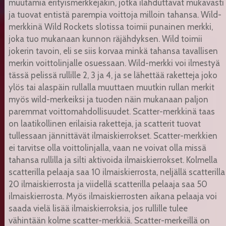
muutamia erityismerkkejäkin, jotka ilahduttavat mukavasti
ja tuovat entistä parempia voittoja milloin tahansa. Wild-
merkkinä Wild Rockets slotissa toimii punainen merkki,
joka tuo mukanaan kunnon räjähdyksen. Wild toimii
jokerin tavoin, eli se siis korvaa minkä tahansa tavallisen
merkin voittolinjalle osuessaan. Wild-merkki voi ilmestyä
tässä pelissä rullille 2, 3 ja 4, ja se lähettää raketteja joko
ylös tai alaspäin rullalla muuttaen muutkin rullan merkit
myös wild-merkeiksi ja tuoden näin mukanaan paljon
paremmat voittomahdollisuudet. Scatter-merkkinä taas
on laatikollinen erilaisia raketteja, ja scatterit tuovat
tullessaan jännittävät ilmaiskierrokset. Scatter-merkkien
ei tarvitse olla voittolinjalla, vaan ne voivat olla missä
tahansa rullilla ja silti aktivoida ilmaiskierrokset. Kolmella
scatterilla pelaaja saa 10 ilmaiskierrosta, neljällä scatterilla
20 ilmaiskierrosta ja viidellä scatterilla pelaaja saa 50
ilmaiskierrosta. Myös ilmaiskierrosten aikana pelaaja voi
saada vielä lisää ilmaiskierroksia, jos rullille tulee
vähintään kolme scatter-merkkiä. Scatter-merkeillä on