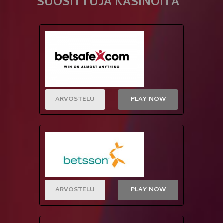
SUOSITTUJA KASINOITA
ARVOSTELU
PLAY NOW
ARVOSTELU
PLAY NOW