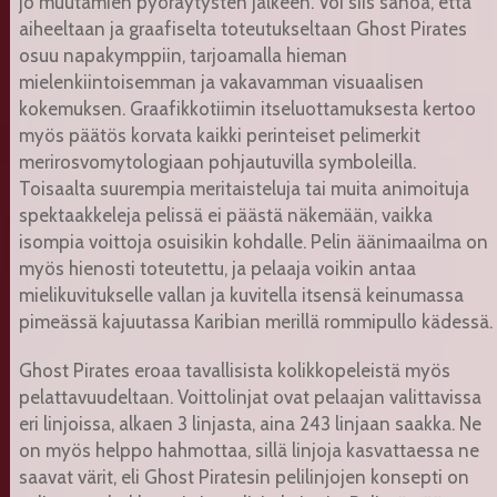
jo muutamien pyöräytysten jälkeen. Voi siis sanoa, että
aiheeltaan ja graafiselta toteutukseltaan Ghost Pirates
osuu napakymppiin, tarjoamalla hieman
mielenkiintoisemman ja vakavamman visuaalisen
kokemuksen. Graafikkotiimin itseluottamuksesta kertoo
myös päätös korvata kaikki perinteiset pelimerkit
merirosvomytologiaan pohjautuvilla symboleilla.
Toisaalta suurempia meritaisteluja tai muita animoituja
spektaakkeleja pelissä ei päästä näkemään, vaikka
isompia voittoja osuisikin kohdalle. Pelin äänimaailma on
myös hienosti toteutettu, ja pelaaja voikin antaa
mielikuvitukselle vallan ja kuvitella itsensä keinumassa
pimeässä kajuutassa Karibian merillä rommipullo kädessä.
Ghost Pirates eroaa tavallisista kolikkopeleistä myös
pelattavuudeltaan. Voittolinjat ovat pelaajan valittavissa
eri linjoissa, alkaen 3 linjasta, aina 243 linjaan saakka. Ne
on myös helppo hahmottaa, sillä linjoja kasvattaessa ne
saavat värit, eli Ghost Piratesin pelilinjojen konsepti on