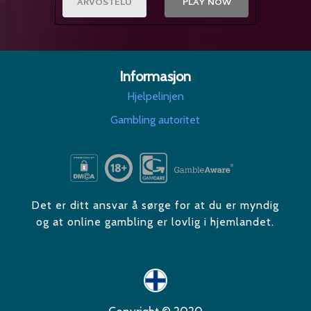
ARVOSTELU
PLAY NOW
Informasjon
Hjelpelinjen
Gambling autoritet
Det er ditt ansvar å sørge for at du er myndig
og at online gambling er lovlig i hjemlandet.