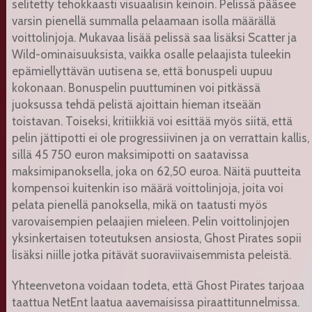
selitetty tehokkaasti visuaalisin keinoin. Pelissä pääsee
varsin pienellä summalla pelaamaan isolla määrällä
voittolinjoja. Mukavaa lisää pelissä saa lisäksi Scatter ja
Wild-ominaisuuksista, vaikka osalle pelaajista tuleekin
epämiellyttävän uutisena se, että bonuspeli uupuu
kokonaan. Bonuspelin puuttuminen voi pitkässä
juoksussa tehdä pelistä ajoittain hieman itseään
toistavan. Toiseksi, kritiikkiä voi esittää myös siitä, että
pelin jättipotti ei ole progressiivinen ja on verrattain kallis,
sillä 45 750 euron maksimipotti on saatavissa
maksimipanoksella, joka on 62,50 euroa. Näitä puutteita
kompensoi kuitenkin iso määrä voittolinjoja, joita voi
pelata pienellä panoksella, mikä on taatusti myös
varovaisempien pelaajien mieleen. Pelin voittolinjojen
yksinkertaisen toteutuksen ansiosta, Ghost Pirates sopii
lisäksi niille jotka pitävät suoraviivaisemmista peleistä.
Yhteenvetona voidaan todeta, että Ghost Pirates tarjoaa
taattua NetEnt laatua aavemaisissa piraattitunnelmissa.