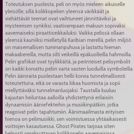
Toteutuksen puolesta, peli on myös mieleen aikuiselle
yleisölle, sillä kolikkopelien yleensä värikkäät ja
viehättävät teemat ovat vaihtuneet jännittäviksi ja
mysteerisen synkiksi, vaativampaan makuun sopivaksi
aavemaiseksi piraattiseikkailuksi. Vaikka pelissä ollaan
yleensä kauniiksi mielletyllä Karibian merellä, pelin miljöö
on maisemallisen tummanpuhuva ja lastattu hieman
makaabereilla, mutta silti veikeillä epäkuolleilla hahmoilla.
Pelin grafiikat ovat tyylikkäitä, ja perinteiset pelisymbolit
on kaikki korvattu peliin varta vasten luoduilla symboleilla.
Pelin ääniraita puolestaan hellii korvia tunnelmallisesti
toteutettuna, eikä se varasta liikaa huomiota ja sopii
miellyttäväksi tunnelmanluojaksi. Taustalla kuuluu
kajuutan heiluntaa aalloilla yhdistettynä erilaisiin
dynaamisiin ääniefekteihin ja musiikinpätkiin, jotka
reagoivat pelin tapahtumiin. Äänimaailmasta erityisen
hienoa on pelimusiikki, sen voimistuessa yhtäaikaisesti
voittojen kasautuessa. Ghost Pirates tarjoaa siten
helposti omaksuttavan kolikkopelin aavemaisissa