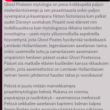
Ghost Piratesin mytologia on perus kolikkopeliä paljon
mielenkiintoisempi ja sen piraattitausta onkin paljon
syvempänä ja kauempana fiktion historiassa kuin pelkät
uudet Disneyn sovitukset. Piraatit ovat eläneet niin
todellisuudessa kuin mytologiassa rikkaina tarinoiden
innoittajina – usein myös yliluonnollisilla aspekteilla
höystettynä, joita Ghost Pirates hyödyntää taidokkaasti.
Lentävän Hollantilaisen, legendaarisen aavelaivan tarina,
onkin useimmille tuttu ja samanlaiseen aavemaisen
ympäristön henkeen pääset osaksi Ghost Piratesissa.
Pääset siis matkalle elävien kuolleiden kanssa rikkauksien
jahtiin, joita aavemiehistösi on Lentävän Hollantilaisen
tarinan tavoin jahdannut haudan takaa jo vuosikausia!
Pelistä ei puutu mitään maineikkaimpia
piraattimytologian helmiä. Mukana on rommia,
papukaijoja ja ruudinkäryä – aavemaisissa merkeissä!
Pelissä seikkailee aavelaivan kapteeni, kalman kalpea
Peggy Rotten jonka apuparina häärää hurjan näköinen