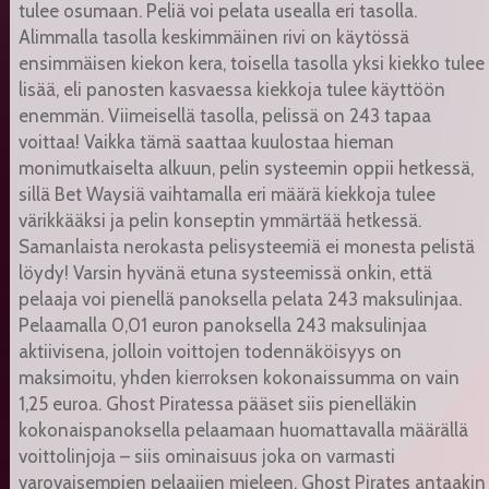
tulee osumaan. Peliä voi pelata usealla eri tasolla.
Alimmalla tasolla keskimmäinen rivi on käytössä
ensimmäisen kiekon kera, toisella tasolla yksi kiekko tulee
lisää, eli panosten kasvaessa kiekkoja tulee käyttöön
enemmän. Viimeisellä tasolla, pelissä on 243 tapaa
voittaa! Vaikka tämä saattaa kuulostaa hieman
monimutkaiselta alkuun, pelin systeemin oppii hetkessä,
sillä Bet Waysiä vaihtamalla eri määrä kiekkoja tulee
värikkääksi ja pelin konseptin ymmärtää hetkessä.
Samanlaista nerokasta pelisysteemiä ei monesta pelistä
löydy! Varsin hyvänä etuna systeemissä onkin, että
pelaaja voi pienellä panoksella pelata 243 maksulinjaa.
Pelaamalla 0,01 euron panoksella 243 maksulinjaa
aktiivisena, jolloin voittojen todennäköisyys on
maksimoitu, yhden kierroksen kokonaissumma on vain
1,25 euroa. Ghost Piratessa pääset siis pienelläkin
kokonaispanoksella pelaamaan huomattavalla määrällä
voittolinjoja – siis ominaisuus joka on varmasti
varovaisempien pelaajien mieleen. Ghost Pirates antaakin