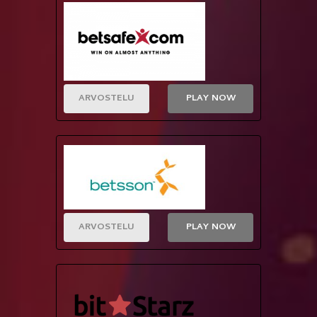
ARVOSTELU
PLAY NOW
ARVOSTELU
PLAY NOW