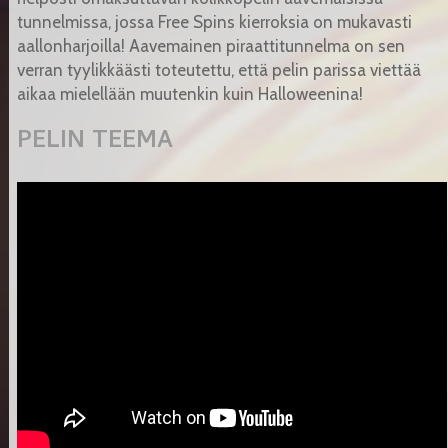
tunnelmissa, jossa Free Spins kierroksia on mukavasti
aallonharjoilla! Aavemainen piraattitunnelma on sen
verran tyylikkäästi toteutettu, että pelin parissa viettää
aikaa mielellään muutenkin kuin Halloweenina!
PELIN TEEMA