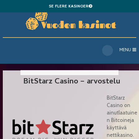
SE FLERE KASINOER
MENU
BitStarz Casino – arvostelu
BitStarz
Casino on
ainutlaatuine
n Bitcoineja
käyttävä
nettikasino.