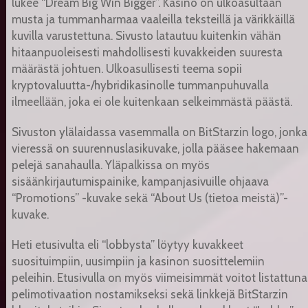
lukee “Dream Big Win Bigger”. Kasino on ulkoasultaan
musta ja tummanharmaa vaaleilla teksteillä ja värikkäillä
kuvilla varustettuna. Sivusto latautuu kuitenkin vähän
hitaanpuoleisesti mahdollisesti kuvakkeiden suuresta
määrästä johtuen. Ulkoasullisesti teema sopii
kryptovaluutta-/hybridikasinolle tummanpuhuvalla
ilmeellään, joka ei ole kuitenkaan selkeimmästä päästä.
Sivuston ylälaidassa vasemmalla on BitStarzin logo, jonka
vieressä on suurennuslasikuvake, jolla pääsee hakemaan
pelejä sanahaulla. Yläpalkissa on myös
sisäänkirjautumispainike, kampanjasivuille ohjaava
“Promotions” -kuvake sekä “About Us (tietoa meistä)”-
kuvake.
Heti etusivulta eli “lobbysta” löytyy kuvakkeet
suosituimpiin, uusimpiin ja kasinon suosittelemiin
peleihin. Etusivulla on myös viimeisimmät voitot listattuna
pelimotivaation nostamikseksi sekä linkkejä BitStarzin