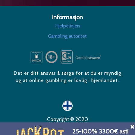
Informasjon
Hjelpelinjen
Gambling autoritet
Det er ditt ansvar å sørge for at du er myndig
og at online gambling er lovlig i hjemlandet.
Copyright © 2020
25-100% 3300€ asti