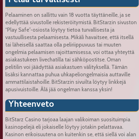
Pelaa turvallisesti
Pelaaminen on sallittu vain 18 vuotta täyttäneille, ja se
edellyttää sivustolle rekisteröitymistä. BitStarzin sivuston
“Play Safe”-osiosta löytyy tietoa turvallisesta ja
vastuullisesta pelaamisesta. Mikäli havaitsee, että itsellä
tai läheisellä saattaa olla peliriippuvuus tai muuten
ongelmia pelaamisen rajoittamisessa, voi ottaa yhteyttä
asiakastukeen livechatilla tai sähköpostitse. Oman
pelitilin voi jäädyttää asiakastuen välityksellä. Tämän
lisäksi kannattaa puhua uhkapeliongelmaisia auttaville
ammattilaistahoille. BitStarzin sivuilta löytyy linkkejä
apusivuistoille. Älä jää ongelman kanssa yksin!
Yhteenveto
BitStarz Casino tarjoaa laajan valikoiman suosituimpia
kasinopelejä eli jokaiselle löytyy jotakin pelattavaa.
Kasinon erikoisuutena on kuitenkin se, että siellä voi alan