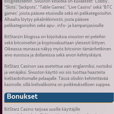
blogiteksteihin. Sivuston keskella on kuvakkeet “Lobby”,
“Slots”, “Jackpots”, “Table Games”, “Live Casino” sekä “BTC
games”, joista pääsee etusivulle sekä eri pelikategorioihin.
Alhaalta löytyy pikalinkkirivistö, josta pääsee
pelikategorioihin sekä apu-, info- ja kampanjasivuille.
BitStarzin blogissa on kirjoituksia sivuston eri peleihin
sekä bitcoineihin ja kryptovaluuttaan yleisesti liittyen.
Oikeassa reunassa näkyy myös bitcoinin tämänhetkinen
arvo euroissa ja dollareissa sekä arvon kehityskäyrä.
BitStarz Casinon saa asetettua vain englanniksi, ruotsiksi
ja venäjäksi. Sivuston käyttö voi siis tuottaa haasteita
kielitaidottomalle pelaajalle. Tässä olisikin kehitettävää
kasinolle, sillä kielivalikoima on poikkeuksellisen suppea.
Bonukset
BitStarz Casino tarjoaa uusille käyttäjille