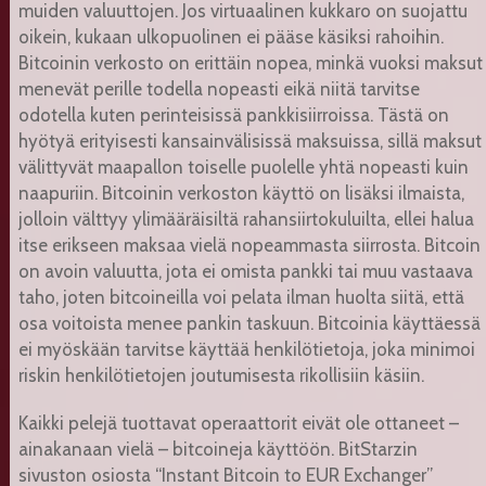
muiden valuuttojen. Jos virtuaalinen kukkaro on suojattu
oikein, kukaan ulkopuolinen ei pääse käsiksi rahoihin.
Bitcoinin verkosto on erittäin nopea, minkä vuoksi maksut
menevät perille todella nopeasti eikä niitä tarvitse
odotella kuten perinteisissä pankkisiirroissa. Tästä on
hyötyä erityisesti kansainvälisissä maksuissa, sillä maksut
välittyvät maapallon toiselle puolelle yhtä nopeasti kuin
naapuriin. Bitcoinin verkoston käyttö on lisäksi ilmaista,
jolloin välttyy ylimääräisiltä rahansiirtokuluilta, ellei halua
itse erikseen maksaa vielä nopeammasta siirrosta. Bitcoin
on avoin valuutta, jota ei omista pankki tai muu vastaava
taho, joten bitcoineilla voi pelata ilman huolta siitä, että
osa voitoista menee pankin taskuun. Bitcoinia käyttäessä
ei myöskään tarvitse käyttää henkilötietoja, joka minimoi
riskin henkilötietojen joutumisesta rikollisiin käsiin.
Kaikki pelejä tuottavat operaattorit eivät ole ottaneet –
ainakanaan vielä – bitcoineja käyttöön. BitStarzin
sivuston osiosta “Instant Bitcoin to EUR Exchanger”