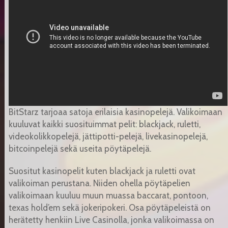
BitStarz tarjoaa satoja erilaisia kasinopelejä. Valikoimaan
kuuluvat kaikki suosituimmat pelit: blackjack, ruletti,
videokolikkopelejä, jättipotti-pelejä, livekasinopelejä,
bitcoinpelejä sekä useita pöytäpelejä.
Suositut kasinopelit kuten blackjack ja ruletti ovat
valikoiman perustana. Niiden ohella pöytäpelien
valikoimaan kuuluu muun muassa baccarat, pontoon,
texas hold’em sekä jokeripokeri. Osa pöytäpeleistä on
herätetty henkiin Live Casinolla, jonka valikoimassa on