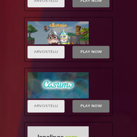
ARVOSTELU
PLAY NOW
ARVOSTELU
PLAY NOW
ARVOSTELU
PLAY NOW